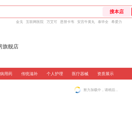
金戈
互联网医院
万艾可
恩替卡韦
安宫牛黄丸
泰毕全
希爱力
房旗舰店
病用药
传统滋补
个人护理
医疗器械
资质展示
努力加载中，请稍后...