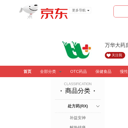
更多导航
服装城
食品
金融
万华大药
关注我
首页
全部分类
OTC药品
保健食品
慢性
CLASSIFICATION
商品分类
处方药(RX)
补益安神
解热镇痛